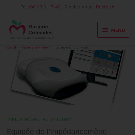
Aller
Tél :
06 03 61 17 42
- Rendez-vous :
Doctolib
au
contenu
MENU
MENU
Accueil
Minceur & Bien-être
Impédancemètre -Z-Métrix
IMPEDANCEMETRE Z-METRIX
Equipée de l’impédancemètre