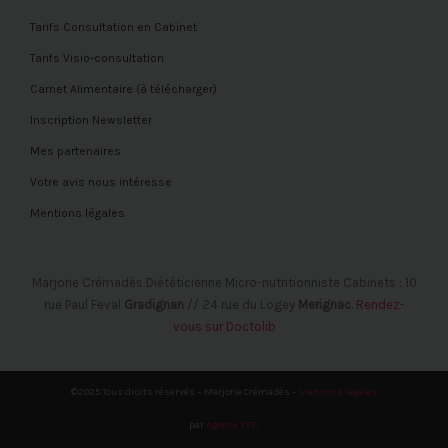
Tarifs Consultation en Cabinet
Tarifs Visio-consultation
Carnet Alimentaire (à télécharger)
Inscription Newsletter
Mes partenaires
Votre avis nous intéresse
Mentions légales
Marjorie Crémadès Diététicienne Micro-nutritionniste Cabinets : 10
rue Paul Feval
Gradignan
// 24 rue du Logey
Merignac
.
Rendez-
vous sur Doctolib
©2025 Tous droits réservés – Marjorie Crémadès –
Mentions légales
par
Agence YETI