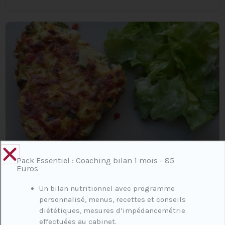
Pack Essentiel : Coaching bilan 1 mois - 85
FRITTATA COURGE ET POMME DE TERRE
Euros
Un bilan nutritionnel avec programme
personnalisé, menus, recettes et conseils
diététiques, mesures d’impédancemétrie
effectuées au cabinet.