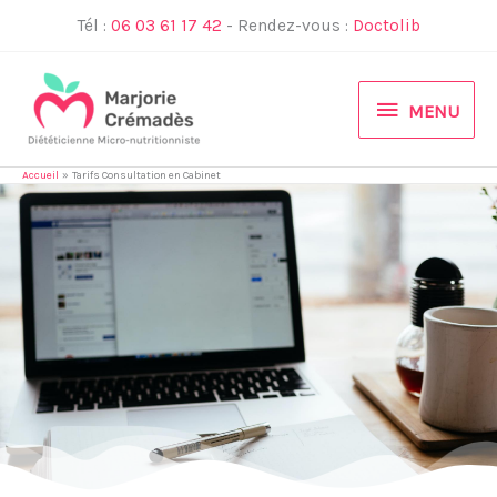
Aller
Tél :
06 03 61 17 42
- Rendez-vous :
Doctolib
au
contenu
MENU
MENU
Accueil
Tarifs Consultation en Cabinet