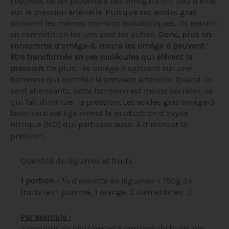
l’opposé, celles provenant des oméga-3 ont peu d’effet
sur la pression artérielle. Puisque ces acides gras
utilisent les mêmes chemins métaboliques, ils entrent
en compétition les uns avec les autres.
Donc, plus on
consomme d’oméga-3, moins les oméga-6 peuvent
être transformés en ces molécules qui élèvent la
pression.
De plus, les oméga-3 agissent sur une
hormone qui contrôle la pression artérielle. Quand ils
sont abondants, cette hormone est moins sécrétée, ce
qui fait diminuer la pression. Les acides gras oméga-3
favoriseraient également la production d’oxyde
nitrique (NO) qui participe aussi à diminuer la
pression.
Quantité de légumes et fruits
1 portion
= ¼ d’assiette de légumes = 150g de
fruits (ex 1 pomme, 1 orange, 3 clémentines ..)
Par exemple :
3 portions de légumes et 2 portions de fruits par