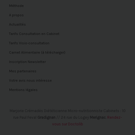
Méthode
A propos
Actualités
Tarifs Consultation en Cabinet
Tarifs Visio-consultation
Carnet Alimentaire (à télécharger)
Inscription Newsletter
Mes partenaires
Votre avis nous intéresse
Mentions légales
Marjorie Crémadès Diététicienne Micro-nutritionniste Cabinets : 10
rue Paul Feval
Gradignan
// 24 rue du Logey
Merignac
.
Rendez-
vous sur Doctolib