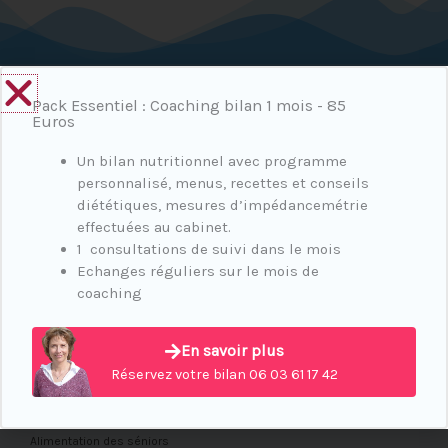
Pack Essentiel : Coaching bilan 1 mois - 85
Euros
Un bilan nutritionnel avec programme
personnalisé, menus, recettes et conseils
diététiques, mesures d’impédancemétrie
Minceur & Bien-être
effectuées au cabinet.
1 consultations de suivi dans le mois
Minceur & Bien-être
Echanges réguliers sur le mois de
Equilibre alimentaire
coaching
Végétarisme
Grossesse et allaitement
En savoir plus
Réservez votre bilan 06 03 61 17 42
Alimentation du nourrisson et de l’enfant
Ménopause et nutrition
Alimentation des séniors