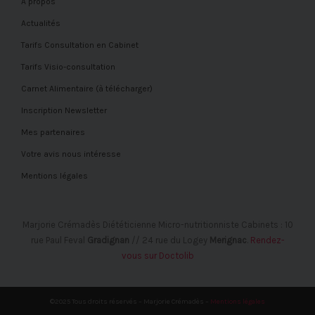
A propos
Actualités
Tarifs Consultation en Cabinet
Tarifs Visio-consultation
Carnet Alimentaire (à télécharger)
Inscription Newsletter
Mes partenaires
Votre avis nous intéresse
Mentions légales
Marjorie Crémadès Diététicienne Micro-nutritionniste Cabinets : 10
rue Paul Feval
Gradignan
// 24 rue du Logey
Merignac
.
Rendez-
vous sur Doctolib
©2025 Tous droits réservés – Marjorie Crémadès –
Mentions légales