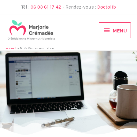
Aller
Tél :
06 03 61 17 42
- Rendez-vous :
Doctolib
au
contenu
MENU
MENU
Accueil
Tarifs Visio-consultation