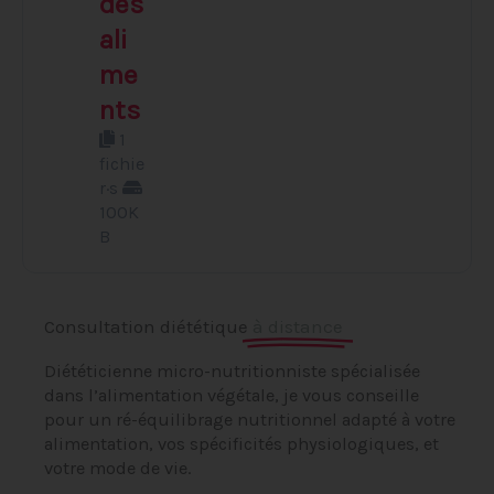
des
ali
me
nts
1
fichie
r·s
100K
B
Consultation diététique
à distance
Diététicienne micro-nutritionniste spécialisée
dans l’alimentation végétale, je vous conseille
pour un ré-équilibrage nutritionnel adapté à votre
alimentation, vos spécificités physiologiques, et
votre mode de vie.