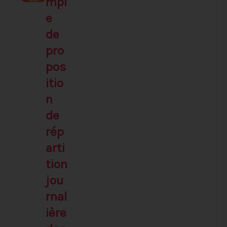
mpl
e
de
pro
pos
itio
n
de
rép
arti
tion
jou
rnal
ière