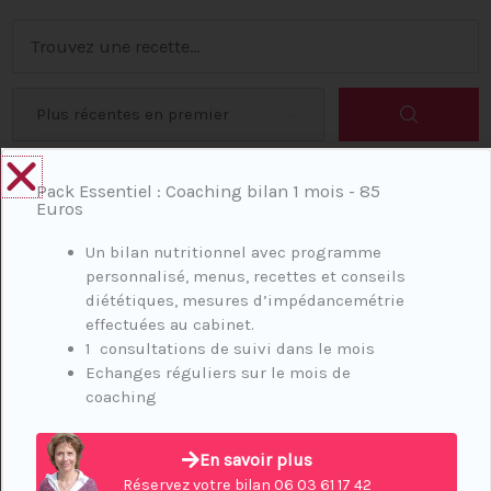
Pack Essentiel : Coaching bilan 1 mois - 85
Euros
Un bilan nutritionnel avec programme
personnalisé, menus, recettes et conseils
diététiques, mesures d’impédancemétrie
effectuées au cabinet.
1 consultations de suivi dans le mois
Echanges réguliers sur le mois de
coaching
En savoir plus
GALETTE DE POIS CASSES
Réservez votre bilan 06 03 61 17 42