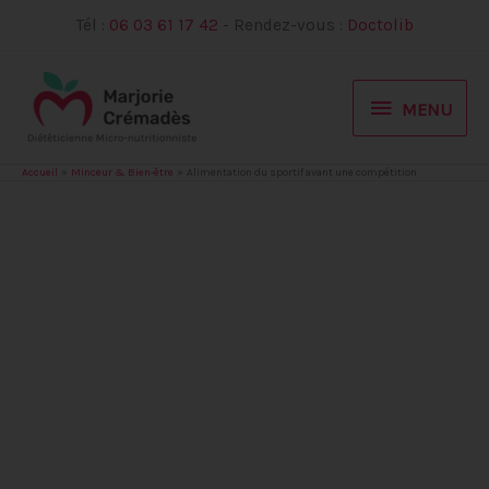
Aller
Tél :
06 03 61 17 42
- Rendez-vous :
Doctolib
au
contenu
MENU
MENU
Accueil
Minceur & Bien-être
Alimentation du sportif avant une compétition