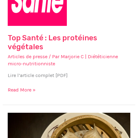
végétales
Top Santé : Les protéines
végétales
Articles de presse
/ Par
Marjorie C | Diététicienne
micro-nutritionniste
Lire l’article complet [PDF]
Read More »
Top
santé
:
La