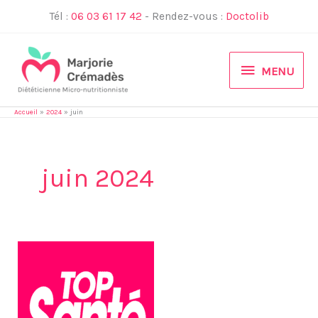
Aller
Tél :
06 03 61 17 42
- Rendez-vous :
Doctolib
au
contenu
MENU
MENU
Accueil
2024
juin
juin 2024
Top
Santé
:
Les
protéines