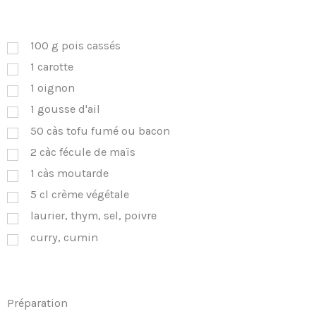
100
g
pois cassés
1
carotte
1
oignon
1
gousse d'ail
50
càs
tofu fumé ou bacon
2
càc
fécule de maïs
1
càs
moutarde
5
cl
crème végétale
laurier, thym, sel, poivre
curry, cumin
Préparation