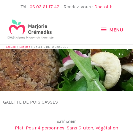
Aller
Tél :
06 03 61 17 42
- Rendez-vous :
Doctolib
au
contenu
MENU
MENU
Accueil
Recipes
GALETTE DE POIS CASSES
GALETTE DE POIS CASSES
CATÉGORIE
Plat
,
Pour 4 personnes
,
Sans Gluten
,
Végétalien