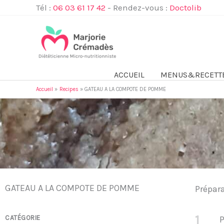
Aller
Tél :
06 03 61 17 42
- Rendez-vous :
Doctolib
au
contenu
ACCUEIL
MENUS&RECETT
Accueil
Recipes
GATEAU A LA COMPOTE DE POMME
GATEAU A LA COMPOTE DE POMME
Prépar
1
CATÉGORIE
P