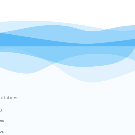
ultations
ct
de
pos