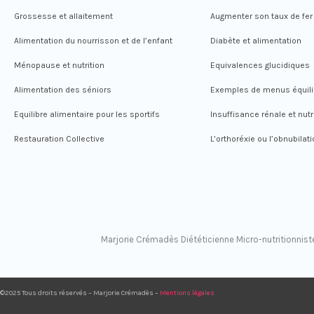
Grossesse et allaitement
Augmenter son taux de fer
Alimentation du nourrisson et de l’enfant
Diabète et alimentation
Ménopause et nutrition
Equivalences glucidiques
Alimentation des séniors
Exemples de menus équili
Equilibre alimentaire pour les sportifs
Insuffisance rénale et nutr
Restauration Collective
L’orthoréxie ou l’obnubilat
Marjorie Crémadès Diététicienne Micro-nutritionniste
©2025 Tous droits réservés – Marjorie Crémadès –
Mentions légales