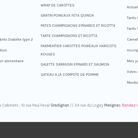
WRAP DE CAROTTES
Actual
GRATIN POIREAUX FETA QUINOA
Tarifs
PATES CHAMPIGNONS EPINARDS ET RICOTTA
Tarifs
TARTE CHAMPIGNONS ET RICOTTA
brés Diabète type 2
Carnet
PARMENTIER CAROTTES POIREAUX HARICOTS
ition
Inscri
ROUGES
ion alimentaire
Mes p
GALETTE SARRASIN EPINARD ET SAUMON
Votre 
GATEAU A LA COMPOTE DE POMME
Mentio
 Cabinets : 10 rue Paul Feval
Gradignan
// 24 rue du Logey
Merignac
.
Rendez-v