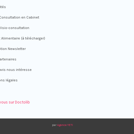
ités
 Consultation en Cabinet
 Visio-consultation
 Alimentaire (à télécharger)
ption Newsletter
artenaires
avis nous intéresse
ns légales
ous sur Doctolib
par
Agence YETI