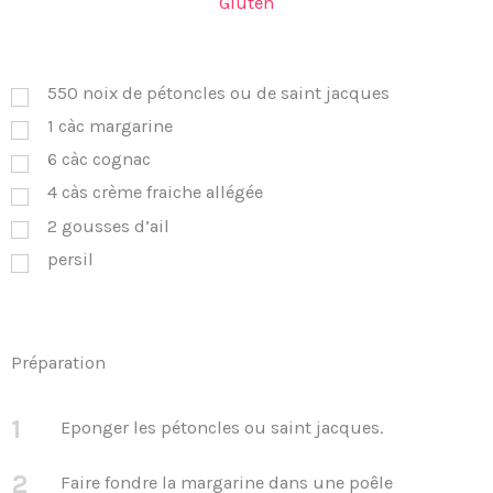
Gluten
550
noix de pétoncles ou de saint jacques
1
càc
margarine
6
càc
cognac
4
càs
crème fraiche allégée
2
gousses d’ail
persil
Préparation
1
Eponger les pétoncles ou saint jacques.
2
Faire fondre la margarine dans une poêle