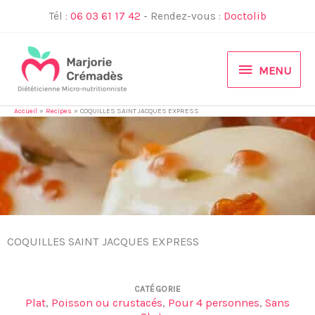
Aller
Tél :
06 03 61 17 42
- Rendez-vous :
Doctolib
au
contenu
MENU
MENU
Accueil
Recipes
COQUILLES SAINT JACQUES EXPRESS
COQUILLES SAINT JACQUES EXPRESS
CATÉGORIE
Plat
,
Poisson ou crustacés
,
Pour 4 personnes
,
Sans