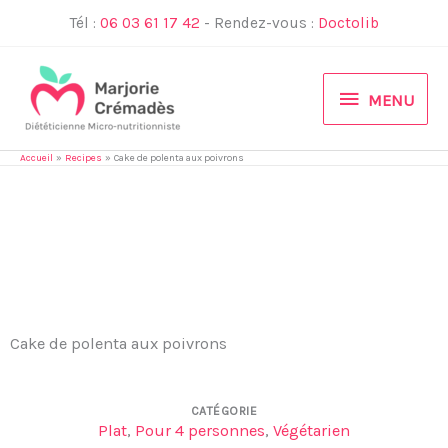
Aller
Tél :
06 03 61 17 42
- Rendez-vous :
Doctolib
au
contenu
MENU
MENU
Accueil
Recipes
Cake de polenta aux poivrons
Cake de polenta aux poivrons
CATÉGORIE
Plat
,
Pour 4 personnes
,
Végétarien