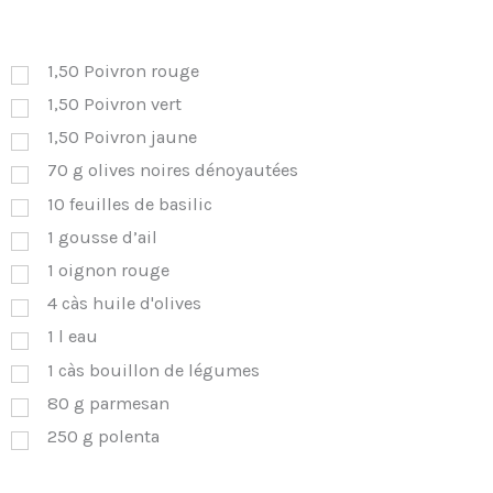
1,50
Poivron rouge
1,50
Poivron vert
1,50
Poivron jaune
70
g
olives noires dénoyautées
10
feuilles de basilic
1
gousse d’ail
1
oignon rouge
4
càs
huile d'olives
1
l
eau
1
càs
bouillon de légumes
80
g
parmesan
250
g
polenta