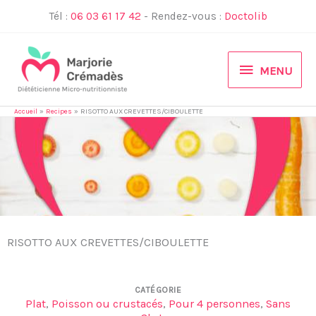
Aller
Tél :
06 03 61 17 42
- Rendez-vous :
Doctolib
au
contenu
MENU
MENU
Accueil
Recipes
RISOTTO AUX CREVETTES/CIBOULETTE
RISOTTO AUX CREVETTES/CIBOULETTE
CATÉGORIE
Plat
,
Poisson ou crustacés
,
Pour 4 personnes
,
Sans