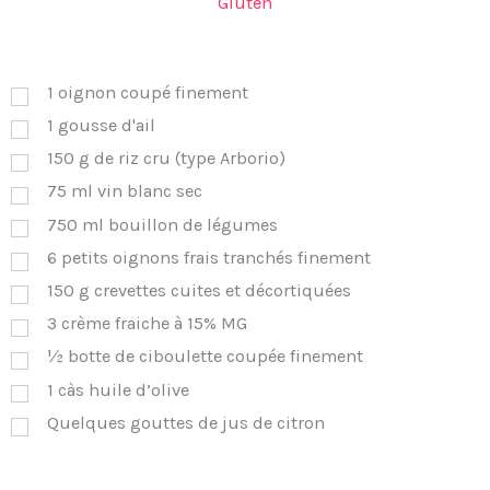
Gluten
1
oignon coupé finement
1
gousse d'ail
150
g
de riz cru (type Arborio)
75
ml
vin blanc sec
750
ml
bouillon de légumes
6
petits oignons frais tranchés finement
150
g
crevettes cuites et décortiquées
3
crème fraiche à 15% MG
½
botte de ciboulette coupée finement
1
càs
huile d’olive
Quelques gouttes de jus de citron